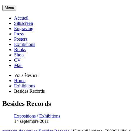
Menu
Accueil
Silkscreen
Engraving
Press
Posters
Exhibitions
Books
Shop
CV
Mail
Vous êtes ici :
Home
Exhibitions
Besides Records
Besides Records
Expositions / Exhibitions
14 septembre 2011