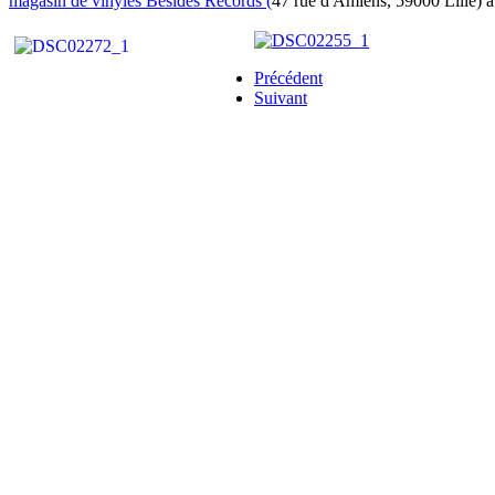
magasin de vinyles Besides Records (
47 rue d'Amiens, 59000 Lille) a
Précédent
Suivant