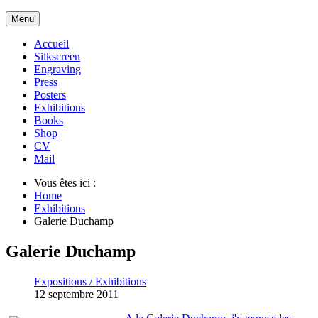
Menu
Accueil
Silkscreen
Engraving
Press
Posters
Exhibitions
Books
Shop
CV
Mail
Vous êtes ici :
Home
Exhibitions
Galerie Duchamp
Galerie Duchamp
Expositions / Exhibitions
12 septembre 2011