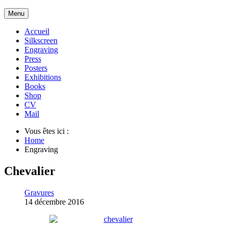
Menu
Accueil
Silkscreen
Engraving
Press
Posters
Exhibitions
Books
Shop
CV
Mail
Vous êtes ici :
Home
Engraving
Chevalier
Gravures
14 décembre 2016