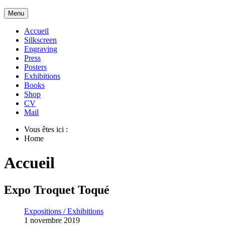
Menu
Accueil
Silkscreen
Engraving
Press
Posters
Exhibitions
Books
Shop
CV
Mail
Vous êtes ici :
Home
Accueil
Expo Troquet Toqué
Expositions / Exhibitions
1 novembre 2019